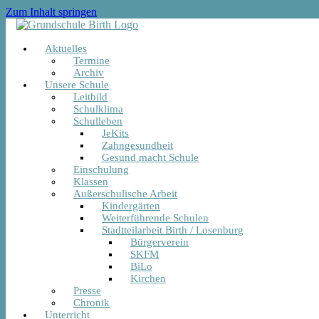
Zum Inhalt springen
Aktuelles
Termine
Archiv
Unsere Schule
Leitbild
Schulklima
Schulleben
JeKits
Zahngesundheit
Gesund macht Schule
Einschulung
Klassen
Außerschulische Arbeit
Kindergärten
Weiterführende Schulen
Stadtteilarbeit Birth / Losenburg
Bürgerverein
SKFM
BiLo
Kirchen
Presse
Chronik
Unterricht