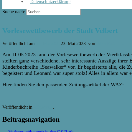
Datenschutzerklärung
Suche nach:
Vorlesewettbewerb der Stadt Velbert
Veröffentlicht am
23. Mai 2023
23. Mai 2023
von
Silke Puda
|
Keine
Am 11.05.2023 fand der Vorlesewettbewerb der Viertklässler
stellten ganz verschiedene, sehr interessante Auszüge ihrer 
Kinderbuchreihe „Seawalker“ vor. Er begeisterte alle, die 
begeistert und Leonard war super stolz! Alles in allem war es
Hier finden Sie den passenden Zeitungsartikel der WAZ:
Veröffentlicht in
Allgemein
.
Beitragsnavigation
←
Vorlesewettbewerb in der GS Birth