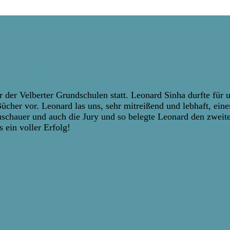
 Kommentare
 der Velberter Grundschulen statt. Leonard Sinha durfte für
Bücher vor. Leonard las uns, sehr mitreißend und lebhaft, eine
Zuschauer und auch die Jury und so belegte Leonard den zweit
 ein voller Erfolg!