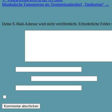
Musikalische Fantasiereise ins Trommelzauberdorf „Tamborena“
→
Schreibe einen Kommentar
Deine E-Mail-Adresse wird nicht veröffentlicht.
Erforderliche Felder 
Kommentar
*
Name
*
E-Mail-Adresse
*
Website
Name, E-Mail-Adresse und Website in diesem Browser für meine