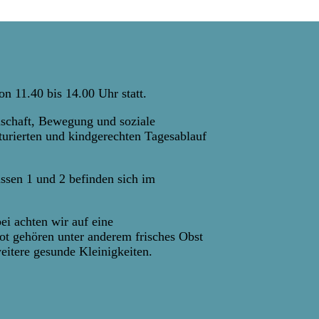
on 11.40 bis 14.00 Uhr statt.
schaft, Bewegung und soziale
turierten und kindgerechten Tagesablauf
ssen 1 und 2 befinden sich im
i achten wir auf eine
t gehören unter anderem frisches Obst
itere gesunde Kleinigkeiten.