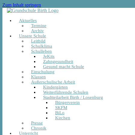
Zum Inhalt springen
Aktuelles
Termine
Archiv
Unsere Schule
Leitbild
Schulklima
Schulleben
JeKits
Zahngesundheit
Gesund macht Schule
Einschulung
Klassen
Außerschulische Arbeit
Kindergärten
Weiterführende Schulen
Stadtteilarbeit Birth / Losenburg
Bürgerverein
SKFM
BiLo
Kirchen
Presse
Chronik
Unterricht