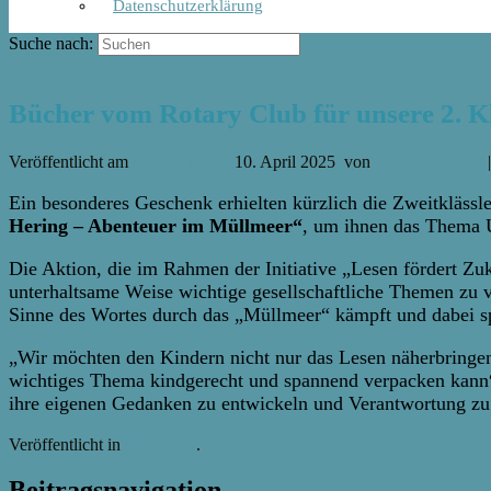
Datenschutzerklärung
Suche nach:
Bücher vom Rotary Club für unsere 2. Kl
Veröffentlicht am
31. März 2025
10. April 2025
von
Annette Knecht
Ein besonderes Geschenk erhielten kürzlich die Zweitklässl
Hering – Abenteuer im Müllmeer“
, um ihnen das Thema U
Die Aktion, die im Rahmen der Initiative „Lesen fördert Zu
unterhaltsame Weise wichtige gesellschaftliche Themen zu ve
Sinne des Wortes durch das „Müllmeer“ kämpft und dabei s
„Wir möchten den Kindern nicht nur das Lesen näherbringen,
wichtiges Thema kindgerecht und spannend verpacken kann“, 
ihre eigenen Gedanken zu entwickeln und Verantwortung z
Veröffentlicht in
Allgemein
.
Beitragsnavigation